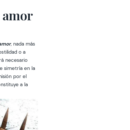
l amor
amor
, nada más
tilidad o a
rá necesario
 simetría en la
isión por el
nstituye a la