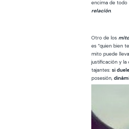
encima de todo l
relación
.
Otro de los
mit
es “quien bien t
mito puede llev
justificación y 
tajantes:
si duel
posesión,
dinámi