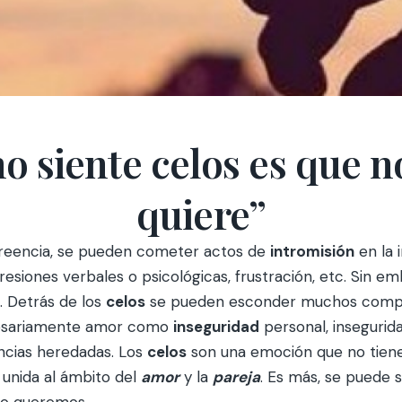
no siente celos es que 
quiere”
 creencia, se pueden cometer actos de
intromisión
en la 
resiones verbales o psicológicas, frustración, etc. Sin em
. Detrás de los
celos
se pueden esconder muchos comp
esariamente amor como
inseguridad
personal, insegurid
ncias heredadas. Los
celos
son una emoción que no tiene
unida al ámbito del
amor
y la
pareja
. Es más, se puede 