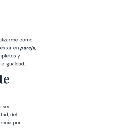
alizarme como
 estar en
pareja
,
mpletos y
 e igualdad.
te
e ser
rtad, del
dencia por