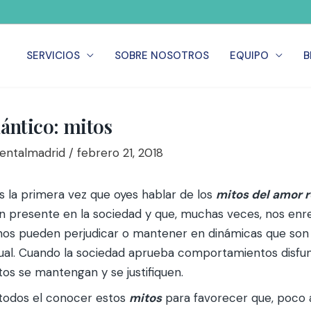
SERVICIOS
SOBRE NOSOTROS
EQUIPO
B
ntico: mitos
Mentalmadrid
/
febrero 21, 2018
 la primera vez que oyes hablar de los
mitos del amor 
an presente en la sociedad y que, muchas veces, nos enr
os pueden perjudicar o mantener en dinámicas que son 
dual. Cuando la sociedad aprueba comportamientos disfun
os se mantengan y se justifiquen.
 todos el conocer estos
mitos
para favorecer que, poco 