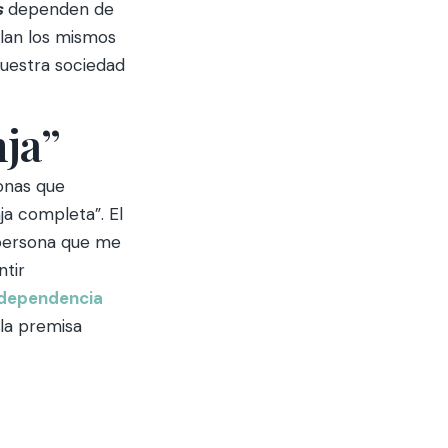
s
dependen de
alan los mismos
uestra sociedad
nja”
onas que
ja completa”. El
 persona que me
ntir
dependencia
 la premisa