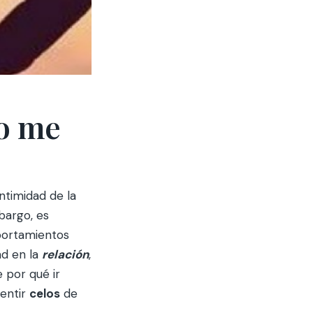
no me
intimidad de la
bargo, es
ortamientos
ad en la
relación
,
 por qué ir
sentir
celos
de