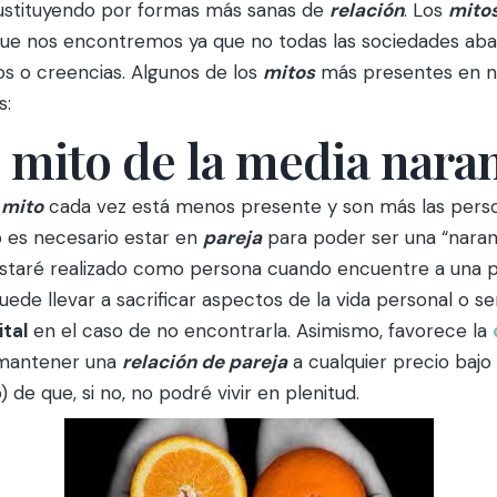
ustituyendo por formas más sanas de
relación
. Los
mito
 que nos encontremos ya que no todas las sociedades ab
 o creencias. Algunos de los
mitos
más presentes en n
s:
 mito de la media nara
e
mito
cada vez está menos presente y son más las pers
 es necesario estar en
pareja
para poder ser una “naran
estaré realizado como persona cuando encuentre a una
e llevar a sacrificar aspectos de la vida personal o se
ital
en el caso de no encontrarla. Asimismo, favorece la
 mantener una
r
e
lación de pareja
a cualquier precio bajo
 de que, si no, no podré vivir en plenitud.