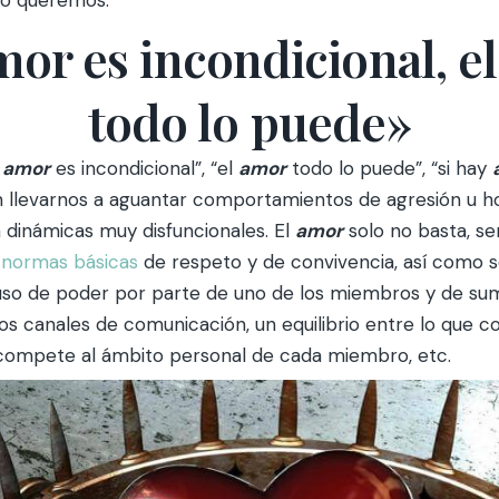
no queremos.
mor es incondicional, e
todo lo puede»
l
amor
es incondicional”, “el
amor
todo lo puede”, “si hay
 llevarnos a aguantar comportamientos de agresión u hos
dinámicas muy disfuncionales. El
amor
solo no basta, se
s
normas básicas
de respeto y de convivencia, así como se
uso de poder por parte de uno de los miembros y de sum
os canales de comunicación, un equilibrio entre lo que co
compete al ámbito personal de cada miembro, etc.