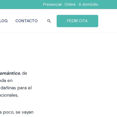
Presencial · Online · A domicilio
PEDIR CITA
LOG
CONTACTO
Buscar
romántico
, de
eda en
dañinas para el
cionales,
a poco, se vayan