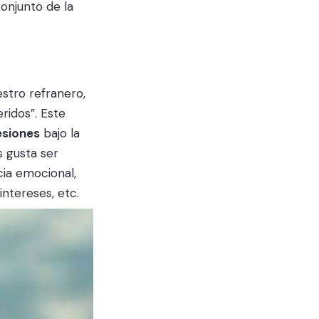
conjunto de la
stro refranero,
ridos”. Este
esiones
bajo la
s gusta ser
ia emocional,
ntereses, etc.