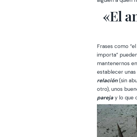
alguien a quien 
«El a
Frases como “e
importa” pueden
mantenernos en 
establecer una
relación
(sin ab
otro), unos buen
pareja
y lo que 