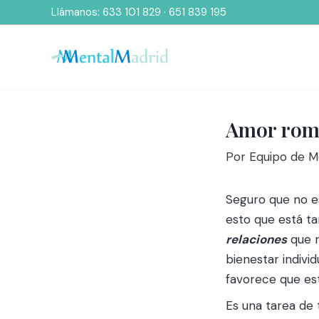
Ir
Llámanos:
633 101 829
·
651 839 195
al
contenido
Amor romá
Por
Equipo de 
Seguro que no es
esto que está t
relaciones
que n
bienestar indivi
favorece que est
Es una tarea de