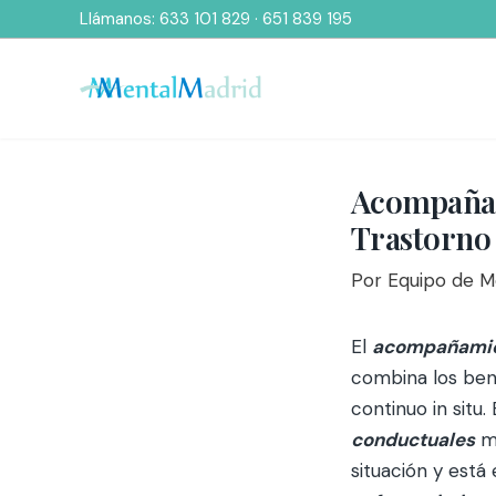
Ir
Llámanos:
633 101 829
·
651 839 195
al
contenido
Acompañam
Trastorno 
Por
Equipo de 
El
acompañamie
combina los ben
continuo in situ
conductuales
mu
situación y está