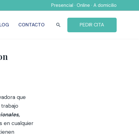
Presencial · Online · A domicilio
PEDIR CITA
LOG
CONTACTO
Buscar
on
vadora que
 trabajo
ionales,
 en cualquier
tienen