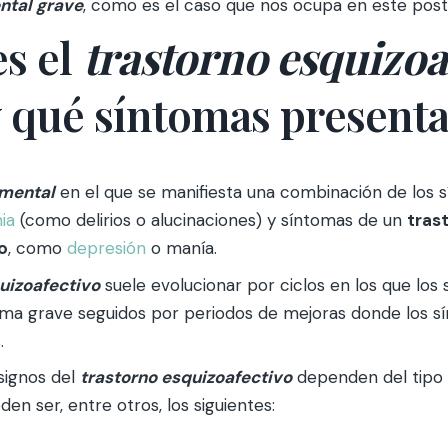
tal grave
, como es el caso que nos ocupa en este post
s el
trastorno esquizoa
 qué síntomas present
 mental
en el que se manifiesta una combinación de los s
ia
(como delirios o alucinaciones) y síntomas de un
tras
o
, como
depresión
o manía.
uizoafectivo
suele evolucionar por ciclos en los que los
ma grave seguidos por periodos de mejoras donde los s
.
signos del
trastorno esquizoafectiv
o
dependen del tipo (
en ser, entre otros, los siguientes: