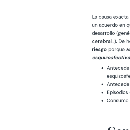
La causa exacta
un acuerdo en q
desarrollo (gené
cerebral…). De 
riesgo
porque au
esquizoafectivo
Anteceden
esquizoaf
Antecede
Episodios
Consumo