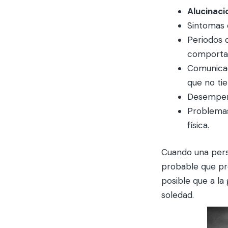
Alucinaci
Sintomas
Periodos 
comportam
Comunicac
que no tie
Desempeño
Problemas
física.
Cuando una per
probable que pr
posible que a la
soledad.