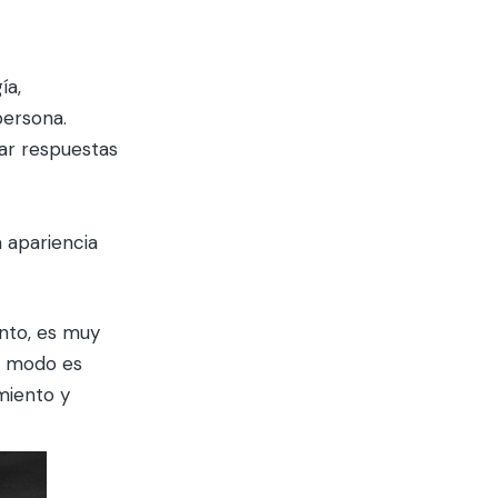
ía,
persona.
ar respuestas
 apariencia
nto, es muy
e modo es
amiento y