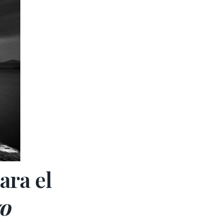
ara el
vo