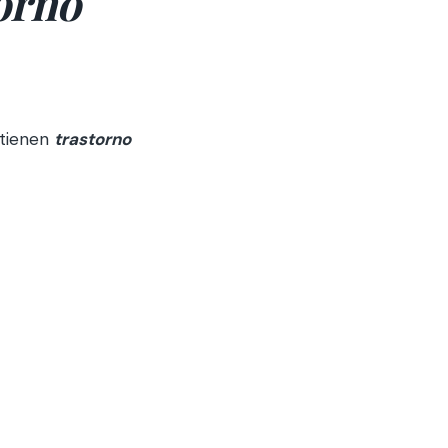
orno
 tienen
t
rastorno