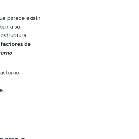
ue parece existir
uir a su
a estructura
s
factores de
torno
rastorno
e.