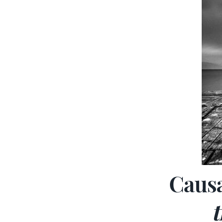
Causa
t