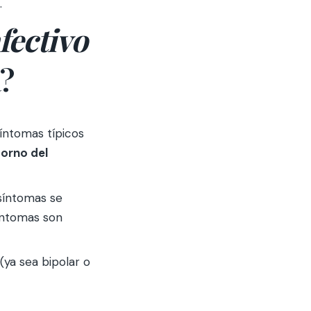
.
fectivo
a?
íntomas típicos
torno del
 síntomas se
íntomas son
ya sea bipolar o