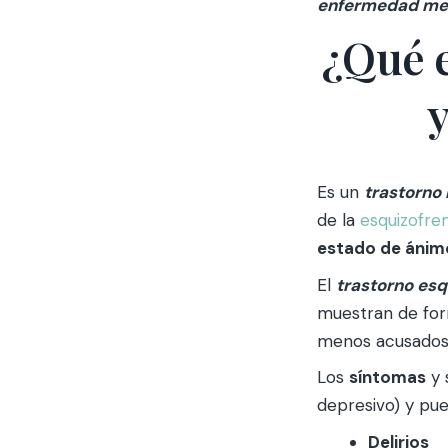
enfermedad men
¿Qué e
y
Es un
trastorno
de la
esquizofren
estado de ánim
El
trastorno esq
muestran de for
menos acusados
Los
síntomas
y 
depresivo) y pued
Delirios