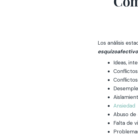
Com
Los análisis est
esquizoafectivo
Ideas, in
Conflictos
Conflictos
Desempl
Aislamient
Ansiedad
Abuso de 
Falta de v
Problemas 