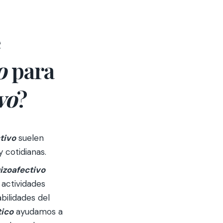
e
o
para
vo
?
tivo
suelen
 cotidianas.
izoafectiv
o
 actividades
bilidades del
ico
ayudamos a