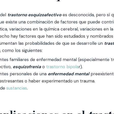
 del
trastorno esquizoafectivo
es desconocida, pero sí q
ue existe una combinación de factores que puede contrib
tica, variaciones en la química cerebral, variaciones en l
hecho hay factores que han sido estudiados y nombrado
mentan las probabilidades de que se desarrolle un
tras
, como los siguientes:
tes familiares de enfermedad mental (especialmente t
ectivo,
esquizofrenia
o
trastorno bipola
r).
ntes personales de una
enfermedad mental
preexistent
 estresantes o haber experimentado un trauma.
 de
sustancias
.