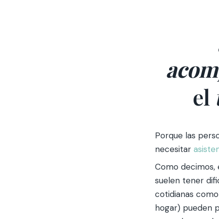
acom
el
Porque las pers
necesitar
asiste
Como decimos, e
suelen tener dif
cotidianas como 
hogar) pueden 