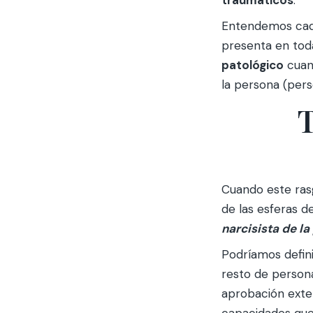
traumáticos
.
Entendemos ca
presenta en tod
patológico
cuand
la persona (person
T
Cuando este ra
de las esferas d
narcisista de l
Podríamos defini
resto de persona
aprobación exte
capacidades que