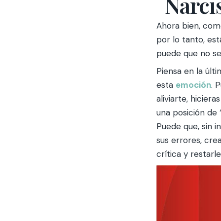
Narci
Ahora bien, co
por lo tanto, es
puede que no se
Piensa en la últ
esta
emoción
. 
aliviarte, hicie
una posición de
Puede que, sin i
sus errores, cre
crítica y restarl