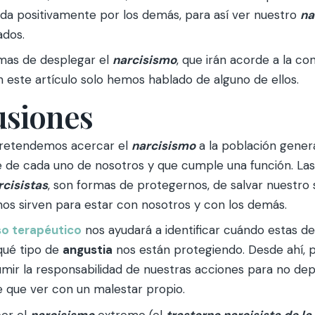
ada positivamente por los demás, para así ver nuestro
na
ados.
mas de desplegar el
narcisismo
, que irán acorde a la co
 este artículo solo hemos hablado de alguno de ellos.
usiones
pretendemos acercar el
narcisismo
a la población gener
e de cada uno de nosotros y que cumple una función. Las
rcisistas
, son formas de protegernos, de salvar nuestro 
nos sirven para estar con nosotros y con los demás.
o terapéutico
nos ayudará a identificar cuándo estas d
qué tipo de
angustia
nos están protegiendo. Desde ahí,
umir la responsabilidad de nuestras acciones para no dep
e que ver con un malestar propio.
er el
narcisismo
extremo (el
trastorno narcisista de l