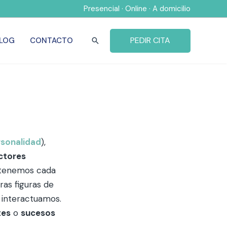
Presencial · Online · A domicilio
PEDIR CITA
LOG
CONTACTO
Buscar
rsonalidad
),
ctores
e tenemos cada
ras figuras de
e interactuamos.
tes
o
sucesos