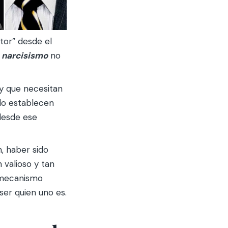
tor” desde el
u
narcisismo
no
 y que necesitan
do establecen
 desde ese
, haber sido
 valioso y tan
mecanismo
er quien uno es.