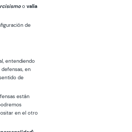
rcisismo
o
valía
nfiguración de
al, entendiendo
 defensas, en
sentido de
efensas están
 podremos
ositar en el otro
a personalidad
)