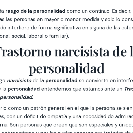
da
rasgo de la personalidad
como un continuo. Es decir,
as las personas en mayor o menor medida y solo lo con
o interfiere de forma significativa en alguna de las esfer
al, social, laboral o familiar).
rastorno narcisista de 
personalidad
sgo
narcisista
de la
personalidad
se convierte en interf
e la
personalidad
entendemos que estamos ante un
Tra
a personalidad
.
rlo como un patrón general en el que la persona se sient
s, con un déficit de empatía y una necesidad de admira
rna. Son personas que creen que son especiales y únicos
 sobreestiman y por las cuales esperan ser tratados de