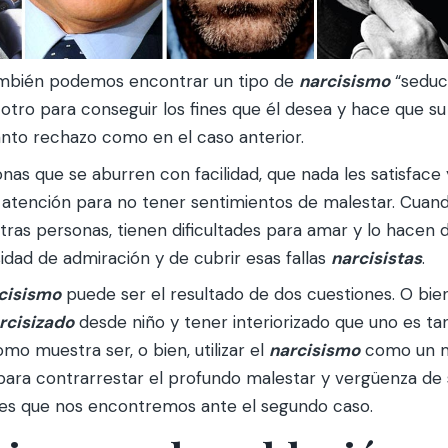
ambién podemos encontrar un tipo de
narcisismo
“seduc
 otro para conseguir los fines que él desea y hace que s
anto rechazo como en el caso anterior.
nas que se aburren con facilidad, que nada les satisface
e atención para no tener sentimientos de malestar. Cuan
tras personas, tienen dificultades para amar y lo hacen
dad de admiración y de cubrir esas fallas
narcisistas
.
cisismo
puede ser el resultado de dos cuestiones. O bien
rcisizado
desde niño y tener interiorizado que uno es tan
mo muestra ser, o bien, utilizar el
narcisismo
como un 
ara contrarrestar el profundo malestar y vergüenza de s
 es que nos encontremos ante el segundo caso.