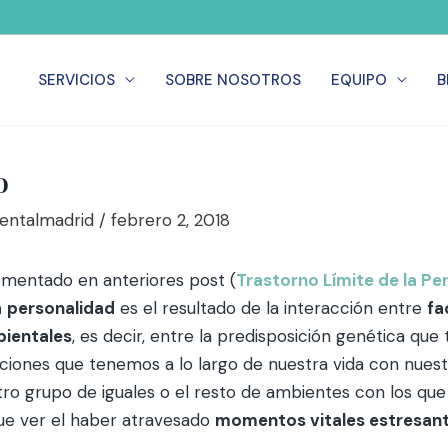
SERVICIOS
SOBRE NOSOTROS
EQUIPO
B
o
Mentalmadrid
/
febrero 2, 2018
entado en anteriores post (
Trastorno Límite de la Pe
a
personalidad
es el resultado de la interacción entre
fa
ientales
, es decir, entre la predisposición genética qu
cciones que tenemos a lo largo de nuestra vida con nuest
tro grupo de iguales o el resto de ambientes con los qu
ue ver el haber atravesado
momentos vitales estresan