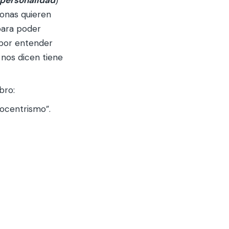
sonas quieren
para poder
abor entender
nos dicen tiene
bro:
gocentrismo”.