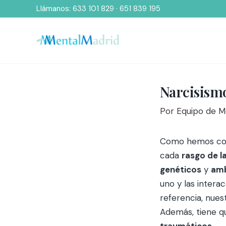
Ir
Llámanos:
633 101 829
·
651 839 195
al
contenido
Narcisism
Por
Equipo de 
Como hemos com
cada
rasgo de l
genéticos
y
amb
uno y las intera
referencia, nues
Además, tiene q