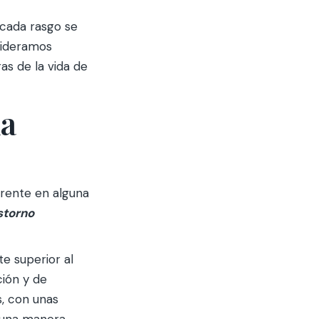
 cada rasgo se
sideramos
as de la vida de
la
erente en alguna
storno
e superior al
ción y de
, con unas
 una manera