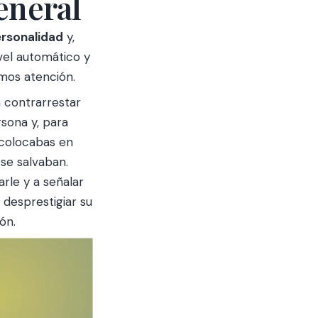
eneral
ersonalidad
y,
vel automático y
mos atención.
a contrarrestar
rsona y, para
e colocabas en
 se salvaban.
rle y a señalar
 desprestigiar su
ón.