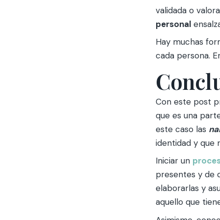
validada o valor
personal
ensalz
Hay muchas for
cada persona. En
Concl
Con este post 
que es una part
este caso las
na
identidad y que 
Iniciar un
proces
presentes y de 
elaborarlas y as
aquello que tien
Asimismo, conoc